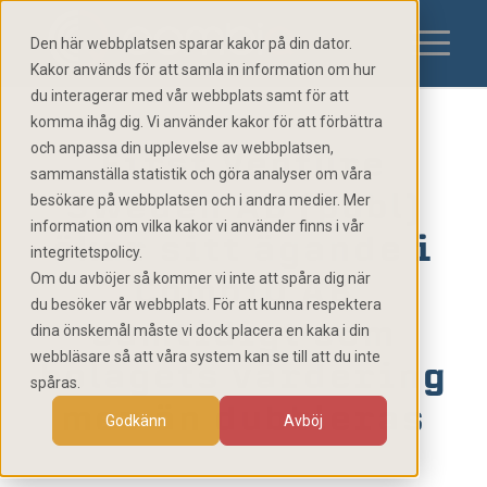
Den här webbplatsen sparar kakor på din dator.
Kakor används för att samla in information om hur
du interagerar med vår webbplats samt för att
komma ihåg dig. Vi använder kakor för att förbättra
och anpassa din upplevelse av webbplatsen,
First Venture
sammanställa statistik och göra analyser om våra
Sweden AB (publ)
besökare på webbplatsen och i andra medier. Mer
information om vilka kakor vi använder finns i vår
ökar sitt ägande i
integritetspolicy.
CombiQ AB
Om du avböjer så kommer vi inte att spåra dig när
du besöker vår webbplats. För att kunna respektera
samtidigt som
dina önskemål måste vi dock placera en kaka i din
webbläsare så att våra system kan se till att du inte
bolagets värdering
spåras.
mer än dubbleras
Godkänn
Avböj